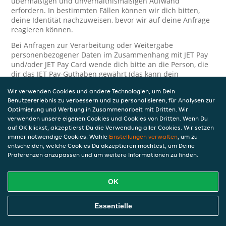
übermäßigen und unverhältnismäßigen Aufwand
erfordern. In bestimmten Fällen können wir dich bitten,
deine Identität nachzuweisen, bevor wir auf deine Anfrage
reagieren können.
Bei Anfragen zur Verarbeitung oder Weitergabe
personenbezogener Daten im Zusammenhang mit JET Pay
und/oder JET Pay Card wende dich bitte an die Person, die
dir das JET Pay-Guthaben gewährt (das kann dein
Arbeitgeber, Geschäftspartner usw. sein). Dies ist
Wir verwenden Cookies und andere Technologien, um Dein
erforderlich, da JET und die Person, die dir das Guthaben
Benutzererlebnis zu verbessern und zu personalisieren, für Analysen zur
gewährt, eine separate Verantwortung für die Verarbeitung
Optimierung und Werbung in Zusammenarbeit mit Dritten. Wir
und den Schutz deiner personenbezogenen Daten haben.
verwenden unsere eigenen Cookies und Cookies von Dritten. Wenn Du
Solltest du weitere Fragen oder Beschwerden in Bezug auf
auf OK klickst, akzeptierst Du die Verwendung aller Cookies. Wir setzen
immer notwendige Cookies. Wähle
die Verarbeitung deiner personenbezogenen Daten haben,
Einstellungen verwalten
, um zu
entscheiden, welche Cookies Du akzeptieren möchtest, um Deine
kontaktieren wir dich gerne. Wir würden uns auch über
Präferenzen anzupassen und um weitere Informationen zu finden.
Tipps oder Vorschläge zur Verbesserung unserer Erklärung
freuen.
OK
Sicherheit
JET nimmt den Schutz personenbezogener Daten sehr ernst
Essentielle
und daher ergreifen wir angemessene Maßnahmen, um
deine personenbezogenen Daten vor Missbrauch, Verlust,